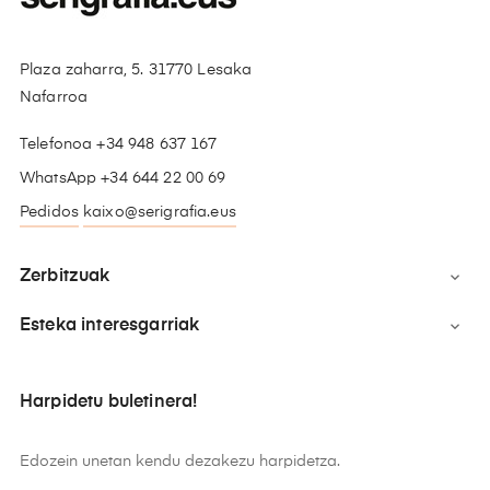
Plaza zaharra, 5. 31770 Lesaka
Nafarroa
Telefonoa +34 948 637 167
WhatsApp +34 644 22 00 69
Pedidos
kaixo@serigrafia.eus
Zerbitzuak

Esteka interesgarriak

Harpidetu buletinera!
Edozein unetan kendu dezakezu harpidetza.