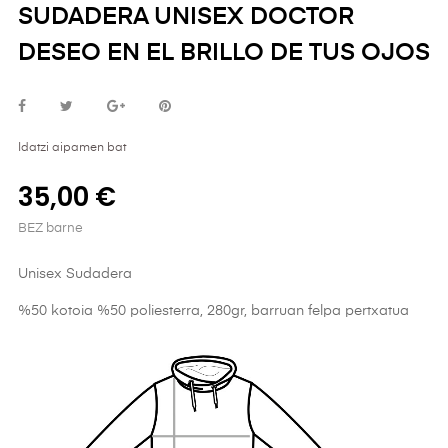
SUDADERA UNISEX DOCTOR
DESEO EN EL BRILLO DE TUS OJOS
Idatzi aipamen bat
35,00 €
BEZ barne
Unisex Sudadera
%50 kotoia %50 poliesterra, 280gr, barruan felpa pertxatua