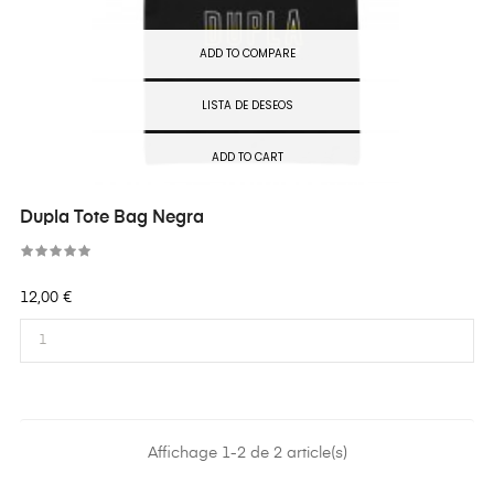
ADD TO COMPARE
LISTA DE DESEOS
ADD TO CART
Dupla Tote Bag Negra
Precio
12,00 €
Affichage 1-2 de 2 article(s)