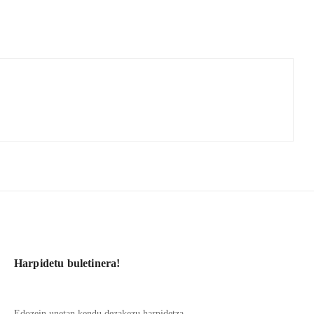
Harpidetu buletinera!
Edozein unetan kendu dezakezu harpidetza.