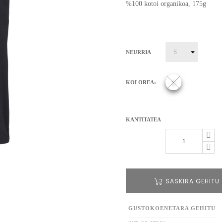
%100 kotoi organikoa, 175g
NEURRIA
KOLOREA:
KANTITATEA
SASKIRA GEHITU
GUSTOKOENETARA GEHITU