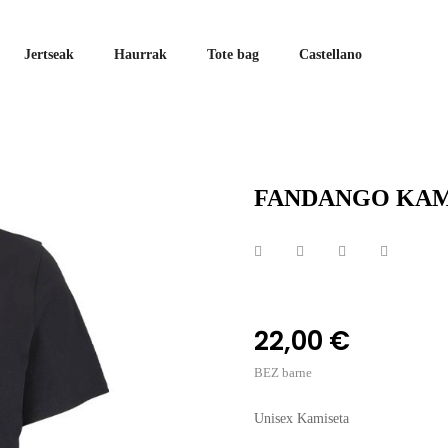
Jertseak
Haurrak
Tote bag
Castellano
FANDANGO KAM
22,00 €
BEZ barne
Unisex Kamiseta