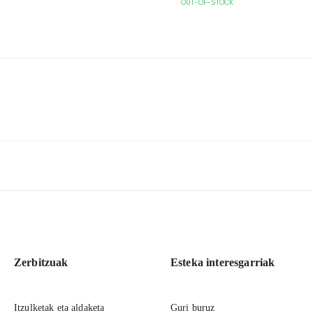
OUT-OF-STOCK
Zerbitzuak
Esteka interesgarriak
Itzulketak eta aldaketa
Guri buruz