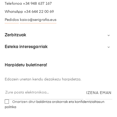
Telefonoa +34 948 637 167
WhatsApp +34 644 22 00 69
Pedidos
kaixo@serigrafia.eus
Zerbitzuak

Esteka interesgarriak

Harpidetu buletinera!
Edozein unetan kendu dezakezu harpidetza.
IZENA EMAN
Onartzen ditut
baldintza orokorrak eta konfidentzialtasun
politika