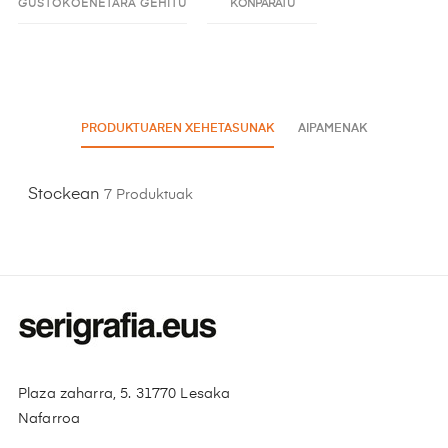
GUSTOKOENETARA GEHITU
KONPARATU
PRODUKTUAREN XEHETASUNAK
AIPAMENAK
Stockean
7 Produktuak
Plaza zaharra, 5. 31770 Lesaka
Nafarroa