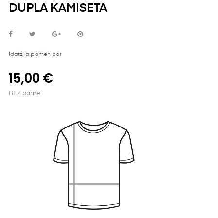
DUPLA KAMISETA
Idatzi aipamen bat
15,00 €
BEZ barne