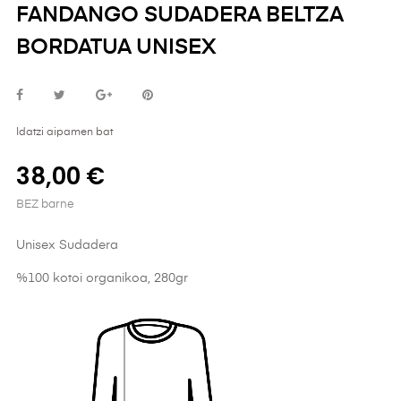
FANDANGO SUDADERA BELTZA
BORDATUA UNISEX
Idatzi aipamen bat
38,00 €
BEZ barne
Unisex Sudadera
%100 kotoi organikoa, 280gr