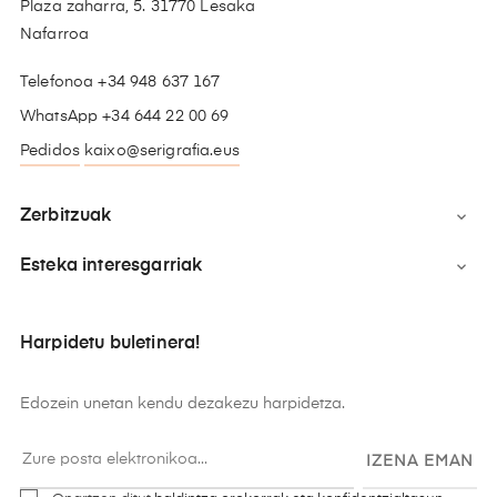
Plaza zaharra, 5. 31770 Lesaka
Nafarroa
Telefonoa +34 948 637 167
WhatsApp +34 644 22 00 69
Pedidos
kaixo@serigrafia.eus
Zerbitzuak

Esteka interesgarriak

Harpidetu buletinera!
Edozein unetan kendu dezakezu harpidetza.
IZENA EMAN