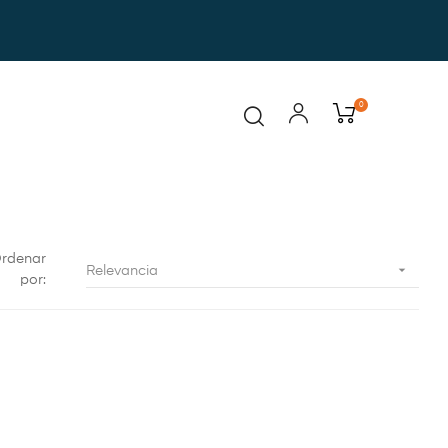
0
rdenar

Relevancia
por: