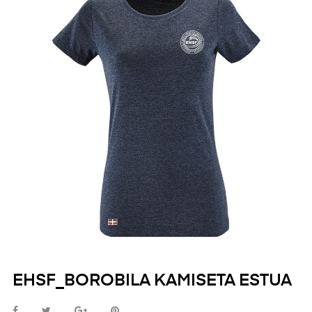
EHSF_BOROBILA KAMISETA ESTUA