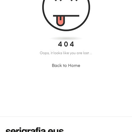
4 0 4
Oops, it looks like you are lost ...
Back to Home