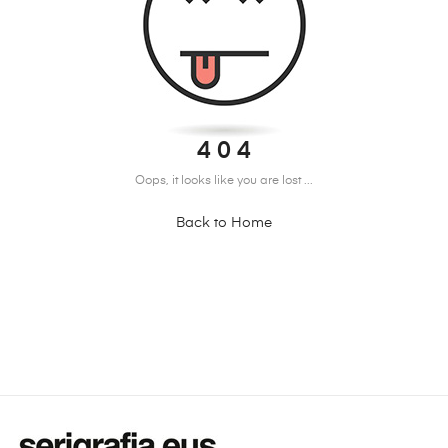
4 0 4
Oops, it looks like you are lost ...
Back to Home