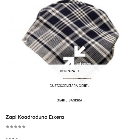
KONPARATU
GUSTOKOENETARA GEHITU
GEHITU SASKIRA
Zapi Koadroduna Etxera