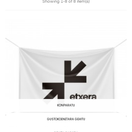
Showing 1-8 of 8 item(s)
KONPARATU
GUSTOKOENETARA GEHITU