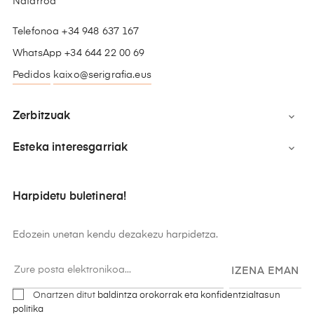
Nafarroa
Telefonoa +34 948 637 167
WhatsApp +34 644 22 00 69
Pedidos
kaixo@serigrafia.eus
Zerbitzuak

Esteka interesgarriak

Harpidetu buletinera!
Edozein unetan kendu dezakezu harpidetza.
IZENA EMAN
Onartzen ditut
baldintza orokorrak eta konfidentzialtasun
politika