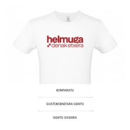
KONPARATU
GUSTOKOENETARA GEHITU
GEHITU SASKIRA