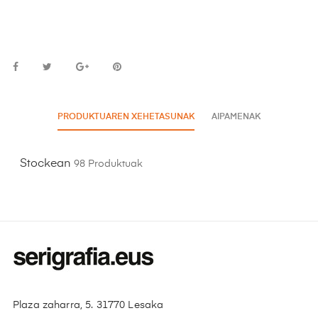
PRODUKTUAREN XEHETASUNAK
AIPAMENAK
Stockean
98 Produktuak
Plaza zaharra, 5. 31770 Lesaka