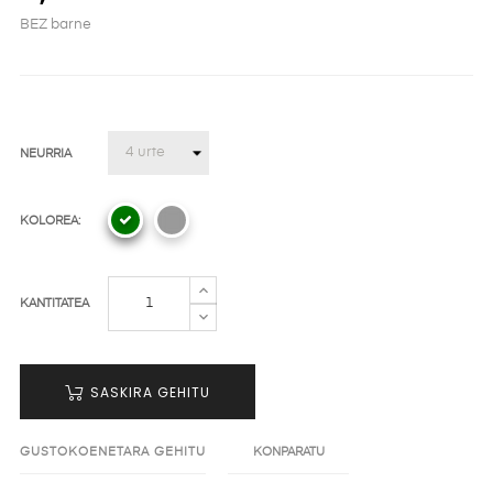
BEZ barne
NEURRIA
KOLOREA:
KANTITATEA
SASKIRA GEHITU
GUSTOKOENETARA GEHITU
KONPARATU