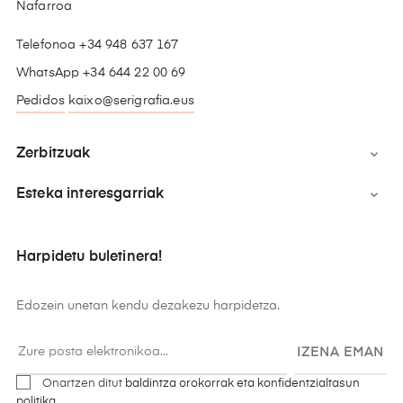
Nafarroa
Telefonoa +34 948 637 167
WhatsApp +34 644 22 00 69
Pedidos
kaixo@serigrafia.eus
Zerbitzuak

Esteka interesgarriak

Harpidetu buletinera!
Edozein unetan kendu dezakezu harpidetza.
IZENA EMAN
Onartzen ditut
baldintza orokorrak eta konfidentzialtasun
politika