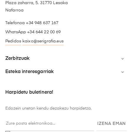
Plaza zaharra, 5. 31770 Lesaka
Nafarroa
Telefonoa +34 948 637 167
WhatsApp +34 644 22 00 69
Pedidos
kaixo@serigrafia.eus
Zerbitzuak

Esteka interesgarriak

Harpidetu buletinera!
Edozein unetan kendu dezakezu harpidetza.
IZENA EMAN