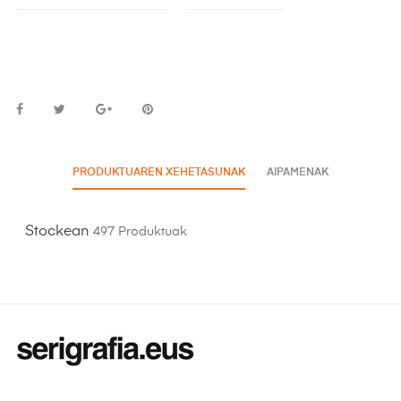
PRODUKTUAREN XEHETASUNAK
AIPAMENAK
Stockean
497 Produktuak