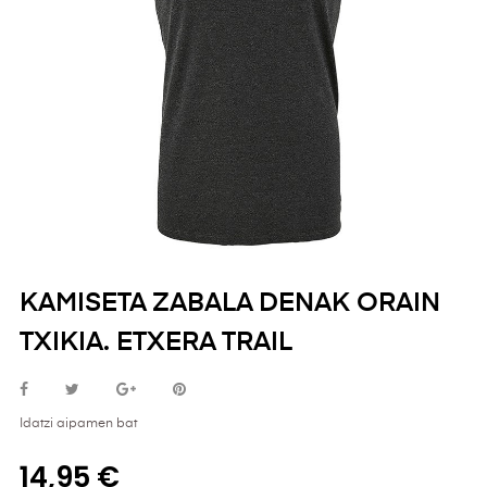
KAMISETA ZABALA DENAK ORAIN
TXIKIA. ETXERA TRAIL
Idatzi aipamen bat
14,95 €