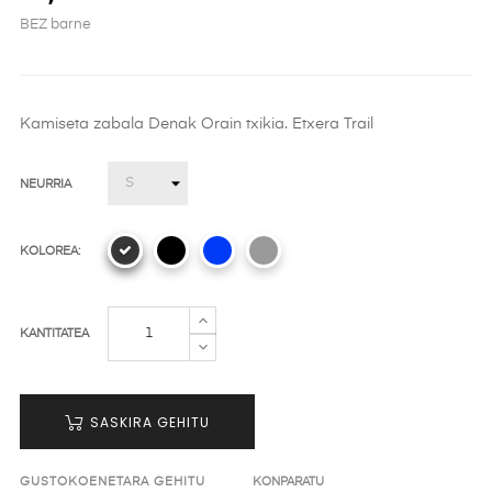
BEZ barne
Kamiseta zabala Denak Orain txikia. Etxera Trail
NEURRIA
KOLOREA:
KANTITATEA
SASKIRA GEHITU
GUSTOKOENETARA GEHITU
KONPARATU