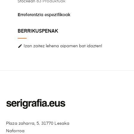
83 Produktuak
Stockean
Erreferentzia espezifikoak
BERRIKUSPENAK

Izan zaitez lehena aipamen bat idazten!
Plaza zaharra, 5. 31770 Lesaka
Nafarroa