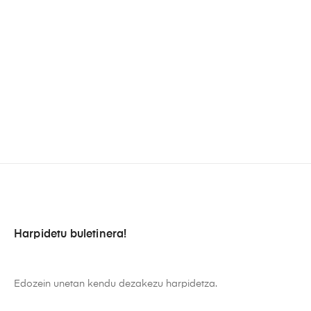
Harpidetu buletinera!
Edozein unetan kendu dezakezu harpidetza.