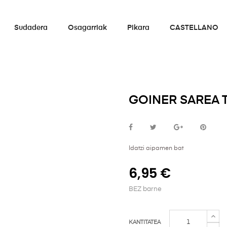
Sudadera
Osagarriak
Pikara
CASTELLANO
GOINER SAREA 
Idatzi aipamen bat
6,95 €
BEZ barne
KANTITATEA