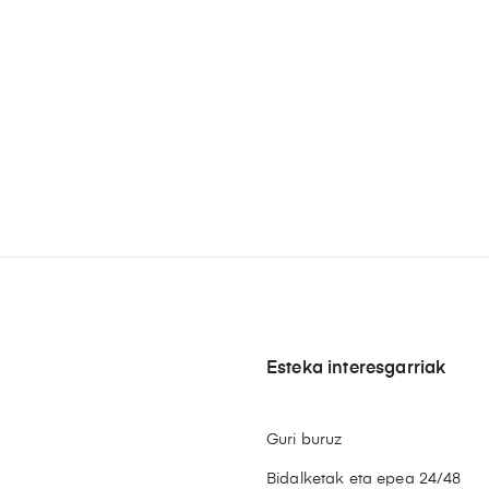
Esteka interesgarriak
Guri buruz
Bidalketak eta epea 24/48