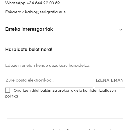
WhatsApp +34 644 22 00 69
Eskaerak
kaixo@serigrafia.eus
Esteka interesgarriak

Harpidetu buletinera!
Edozein unetan kendu dezakezu harpidetza.
IZENA EMAN
Onartzen ditut
baldintza orokorrak eta konfidentzialtasun
politika