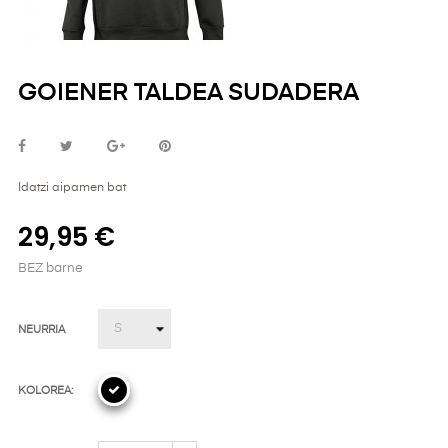
GOIENER TALDEA SUDADERA
Idatzi aipamen bat
29,95 €
BEZ barne
NEURRIA
KOLOREA: