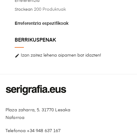
Erreferentzia
200 Produktuak
Stockean
Erreferentzia espezifikoak
BERRIKUSPENAK

Izan zaitez lehena aipamen bat idazten!
Plaza zaharra, 5. 31770 Lesaka
Nafarroa
Telefonoa +34 948 637 167