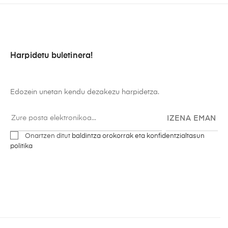
Harpidetu buletinera!
Edozein unetan kendu dezakezu harpidetza.
IZENA EMAN
Onartzen ditut
baldintza orokorrak eta konfidentzialtasun
politika