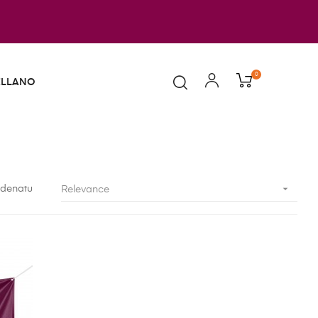
0
ELLANO

denatu
Relevance