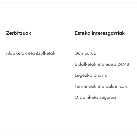
Zerbitzuak
Esteka interesgarriak
Aldaketak eta itzulketak
Guri buruz
Bidalketak eta epea 24/48
Legezko oharra
Terminoak eta baldintzak
Ordainketa segurua