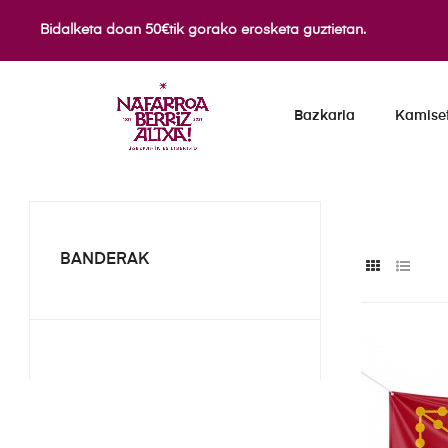
Bidalketa doan 50€tik gorako erosketa guztietan.
Bazkaria
Kamise
BANDERAK