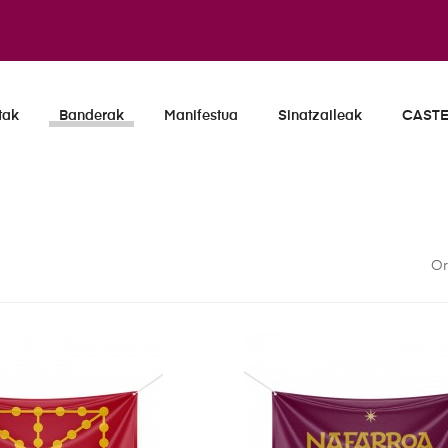
tak
Banderak
Manifestua
Sinatzaileak
CAST
Or