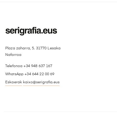
Plaza zaharra, 5. 31770 Lesaka
Nafarroa
Telefonoa +34 948 637 167
WhatsApp +34 644 22 00 69
Eskaerak
kaixo@serigrafia.eus