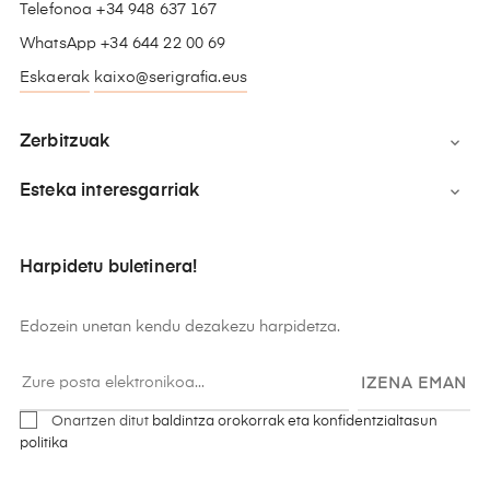
Telefonoa +34 948 637 167
WhatsApp +34 644 22 00 69
Eskaerak
kaixo@serigrafia.eus
Zerbitzuak

Esteka interesgarriak

Harpidetu buletinera!
Edozein unetan kendu dezakezu harpidetza.
IZENA EMAN
Onartzen ditut
baldintza orokorrak eta konfidentzialtasun
politika