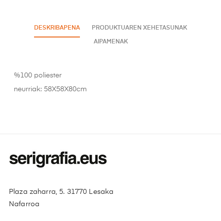
DESKRIBAPENA
PRODUKTUAREN XEHETASUNAK
AIPAMENAK
%100 poliester
neurriak: 58X58X80cm
Plaza zaharra, 5. 31770 Lesaka
Nafarroa