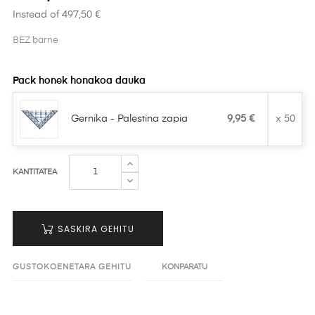
Instead of 497,50 €
BEZ barne
Pack honek honakoa dauka
Gernika - Palestina zapia
9,95 €
x 50
KANTITATEA
SASKIRA GEHITU
GUSTOKOENETARA GEHITU
KONPARATU