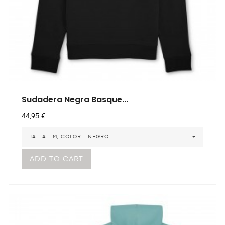
Sudadera Negra Basque...
Precio
44,95 €
TALLA - M, COLOR - NEGRO
ADD TO CART