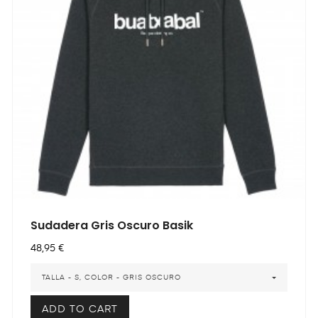
Sudadera Gris Oscuro Basik
Precio
48,95 €
TALLA - S, COLOR - GRIS OSCURO
ADD TO CART