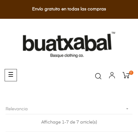
Envío gratuito en todas las compras
0
Navegación
☰
de
palanca

Relevancia
Affichage 1-7 de 7 article(s)