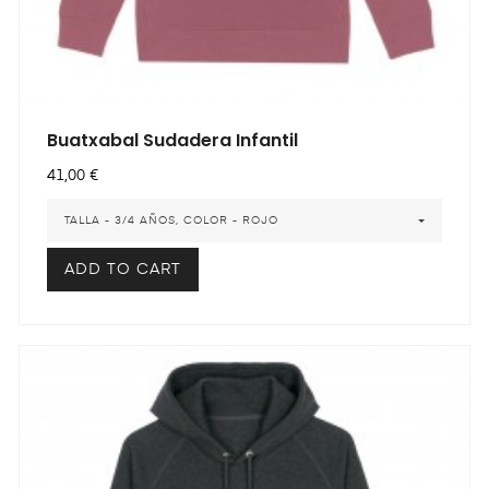
Buatxabal Sudadera Infantil
Precio
41,00 €
TALLA - 3/4 AÑOS, COLOR - ROJO
ADD TO CART