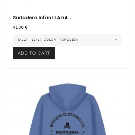
Sudadera Infantil Azul...
Precio
41,00 €
TALLA - 12/14, COLOR - TURQUESA
ADD TO CART