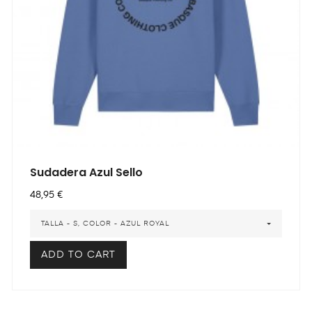
Sudadera Azul Sello
Precio
48,95 €
TALLA - S, COLOR - AZUL ROYAL
ADD TO CART