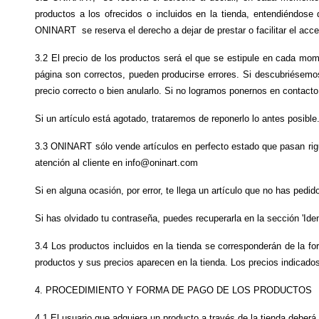
productos a los ofrecidos o incluidos en la tienda, entendiéndose
ONINART  se reserva el derecho a dejar de prestar o facilitar el acce
3.2 El precio de los productos será el que se estipule en cada mom
página son correctos, pueden producirse errores. Si descubriésemos
precio correcto o bien anularlo. Si no logramos ponernos en contact
Si un artículo está agotado, trataremos de reponerlo lo antes posible
3.3 ONINART sólo vende artículos en perfecto estado que pasan rigu
atención al cliente en info@oninart.com
Si en alguna ocasión, por error, te llega un artículo que no has pedi
Si has olvidado tu contraseña, puedes recuperarla en la sección 'Ide
3.4 Los productos incluidos en la tienda se corresponderán de la fo
productos y sus precios aparecen en la tienda. Los precios indicados 
4. PROCEDIMIENTO Y FORMA DE PAGO DE LOS PRODUCTOS
4.1 El usuario que adquiera un producto a través de la tienda deberá