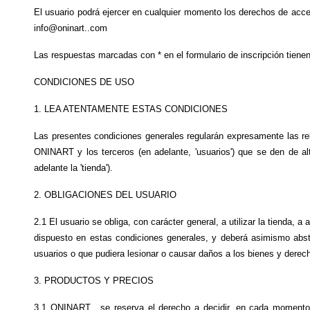
El usuario podrá ejercer en cualquier momento los derechos de acceso
info@oninart..com
Las respuestas marcadas con * en el formulario de inscripción tienen
CONDICIONES DE USO
1. LEA ATENTAMENTE ESTAS CONDICIONES
Las presentes condiciones generales regularán expresamente las rel
ONINART y los terceros (en adelante, 'usuarios') que se den de a
adelante la 'tienda').
2. OBLIGACIONES DEL USUARIO
2.1 El usuario se obliga, con carácter general, a utilizar la tienda, a 
dispuesto en estas condiciones generales, y deberá asimismo absten
usuarios o que pudiera lesionar o causar daños a los bienes y dere
3. PRODUCTOS Y PRECIOS
3.1 ONINART,  se reserva el derecho a decidir, en cada momento, 