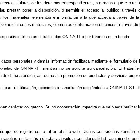
ceros titulares de los derechos correspondientes, o a menos que ello resulte
lquilar, prestar, poner a disposición, o permitir el acceso al público a trav
izar los materiales, elementos e información a la que acceda a través de la
ón comercial de los materiales, elementos e información obtenidos a través de
 dispositivos técnicos establecidos ONINART o por terceros en la tienda.
tos personales y demás información facilitada mediante el formulario de in
piedad de ONINART, mientras no se solicite su cancelación. El tratamient
ora de dicha atención, así como a la promoción de productos y servicios pro
acceso, rectificación, oposición o cancelación dirigiéndose a ONINART S.L, P
enen carácter obligatorio. Su no contestación impedirá que se pueda realizar
io que se registre como tal en el sitio web. Dichas contraseñas servirán pa
ntraseñas en la más estricta y absoluta confidencialidad, asumiendo, por 