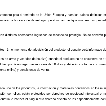
sivamente para el territorio de la Unión Europea y para los países definidos e
enviarán a la dirección de entrega que el usuario indique una vez comprobado
n distintos operadores logísticos de reconocido prestigio. No se servirán p
uctos. En el momento de adquisición del producto, el usuario será informado d
s de arras y vestidos de bautizo) cuando el producto no se encuentre en stoc
l tiempo de entrega máximo será de 30 días y deberán contactar con noso
enta online) y condiciones de venta.
ada uno de los productos, la información y materiales contenidos en los mism
ción con ellos, están protegidos por derechos de propiedad intelectual e in
ndustrial e intelectual ningún otro derecho distinto de los específicamente c