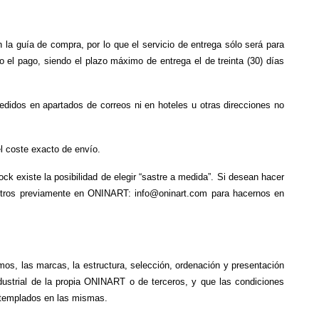
n la guía de compra, por lo que el servicio de entrega sólo será para 
 el pago, siendo el plazo máximo de entrega el de treinta (30) días 
edidos en apartados de correos ni en hoteles u otras direcciones no 
el coste exacto de envío.
k existe la posibilidad de elegir “sastre a medida”. Si desean hacer 
tros previamente en ONINART: info@oninart.com para hacernos en 
os, las marcas, la estructura, selección, ordenación y presentación 
dustrial de la propia ONINART o de terceros, y que las condiciones 
ontemplados en las mismas.