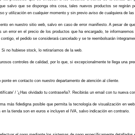
 que salvo que se disponga otra cosa, tales nuevos productos se regirán p
so y utilización en cualquier momento y sin previo aviso de cualquiera de las
ento en nuestro sitio web, salvo en caso de error manifiesto. A pesar de que
 un error en el precio de los productos que ha encargado, te informaremos l
o contigo, el pedido se considerará cancelado y se te reembolsarán íntegram
. Si no hubiese stock, lo retiraríamos de la web.
rosos controles de calidad, por lo que, si excepcionalmente te llega una pre
do ponte en contacto con nuestro departamento de atención al cliente.
ntifícate' / '¿Has olvidado tu contraseña?. Recibirás un email con tu nueva co
rma más fidedigna posible que permita la tecnología de visualización en web 
en la tienda son en euros e incluyen el IVA, salvo indicación en contrario.
 efectuar el pago mediante los sistemas de pago específicamente detallados e