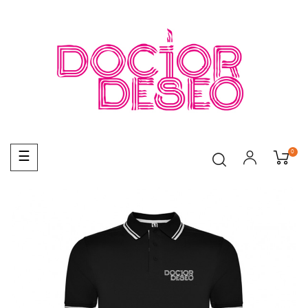
0
Navegación
☰
de
palanca