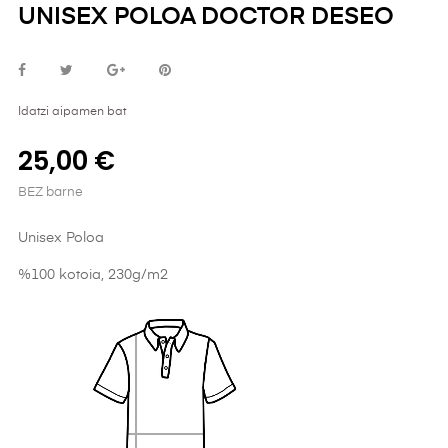
UNISEX POLOA DOCTOR DESEO
Idatzi aipamen bat
25,00 €
BEZ barne
Unisex Poloa
%100 kotoia, 230g/m2