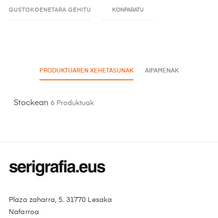
GUSTOKOENETARA GEHITU
KONPARATU
PRODUKTUAREN XEHETASUNAK
AIPAMENAK
Stockean
6 Produktuak
Plaza zaharra, 5. 31770 Lesaka
Nafarroa