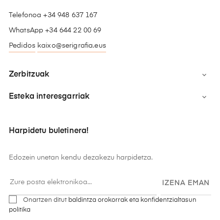
Telefonoa +34 948 637 167
WhatsApp +34 644 22 00 69
Pedidos
kaixo@serigrafia.eus
Zerbitzuak

Esteka interesgarriak

Harpidetu buletinera!
Edozein unetan kendu dezakezu harpidetza.
IZENA EMAN
Onartzen ditut
baldintza orokorrak eta konfidentzialtasun
politika