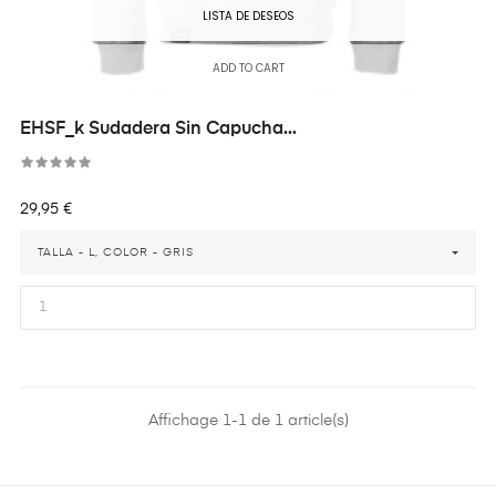
LISTA DE DESEOS
ADD TO CART
EHSF_k Sudadera Sin Capucha...
Precio
29,95 €
TALLA - L, COLOR - GRIS
Affichage 1-1 de 1 article(s)