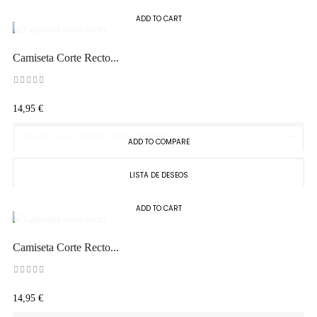
ADD TO CART
Camiseta Corte Recto...
Precio
14,95 €
TALLA - XL, COLOR - GRIS OSCURO
ADD TO COMPARE
LISTA DE DESEOS
ADD TO CART
Camiseta Corte Recto...
Precio
14,95 €