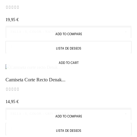
Precio
19,95 €
TALLA - S, COLOR - NATURAL
ADD TO COMPARE
LISTA DE DESEOS
ADD TO CART
Camiseta Corte Recto Denak...
Precio
14,95 €
TALLA - S, COLOR - GRIS OSCURO
ADD TO COMPARE
LISTA DE DESEOS