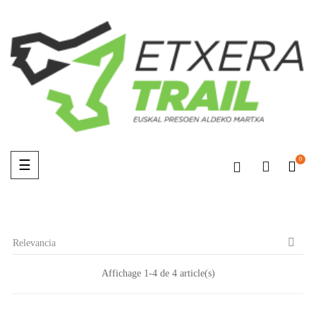
0
Navegación
☰
de
palanca

Relevancia
Affichage 1-4 de 4 article(s)