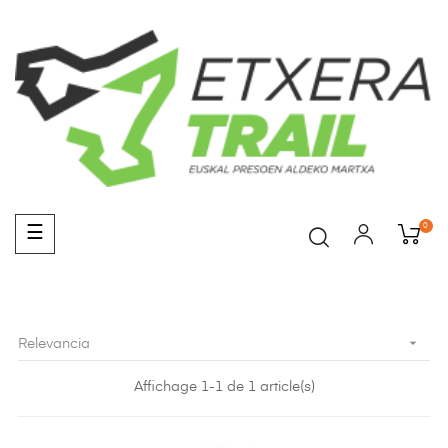
0
Navegación
☰
de
palanca

Relevancia
Affichage 1-1 de 1 article(s)