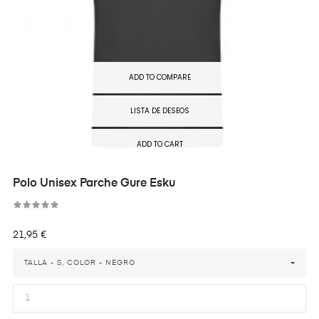
ADD TO COMPARE
LISTA DE DESEOS
ADD TO CART
Polo Unisex Parche Gure Esku
Precio
21,95 €
TALLA - S, COLOR - NEGRO