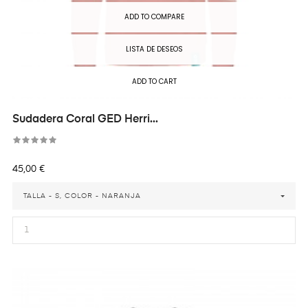
ADD TO COMPARE
LISTA DE DESEOS
ADD TO CART
Sudadera Coral GED Herri...
Precio
45,00 €
TALLA - S, COLOR - NARANJA