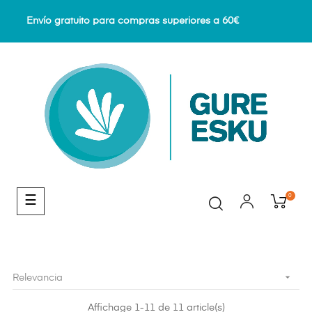
Envío gratuito para compras superiores a 60€
0
Navegación
☰
de
palanca

Relevancia
Affichage 1-11 de 11 article(s)