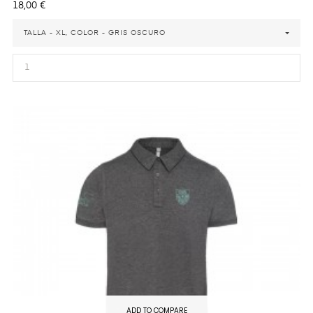
Precio
18,00 €
TALLA - XL, COLOR - GRIS OSCURO
ADD TO COMPARE