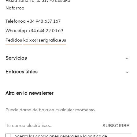
Plaza zaharra, 5. 31770 Lesaka
Nafarroa
Telefonoa +34 948 637 167
WhatsApp +34 644 22 00 69
Pedidos
kaixo@serigrafia.eus
Servicios

Enlaces útiles

Alta en la newsletter
Puede darse de baja en cualquier momento.
SUBSCRIBE
Acepto las
condiciones generales y la política de