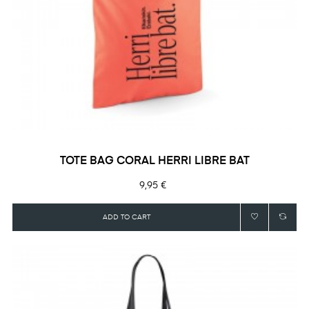
TOTE BAG CORAL HERRI LIBRE BAT
Precio
9,95 €
ADD TO CART