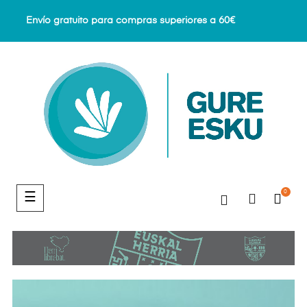
Envío gratuito para compras superiores a 60€
0
Navegación
☰
de
palanca