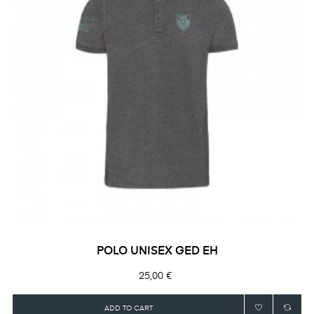
POLO UNISEX GED EH
Precio
25,00 €
ADD TO CART