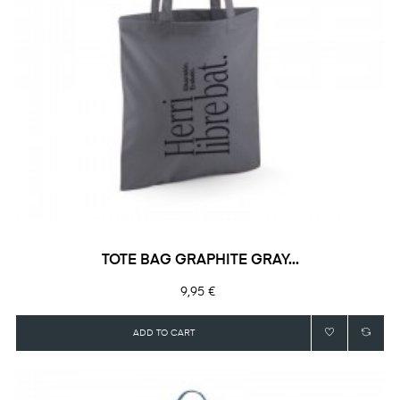
TOTE BAG GRAPHITE GRAY...
Precio
9,95 €
ADD TO CART