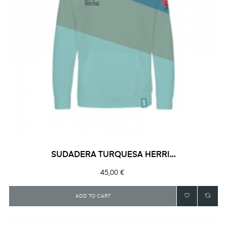
SUDADERA TURQUESA HERRI...
Precio
45,00 €
ADD TO CART