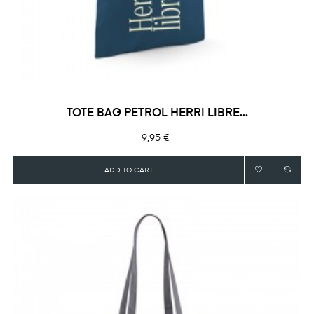
TOTE BAG PETROL HERRI LIBRE...
Precio
9,95 €
ADD TO CART