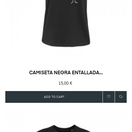
CAMISETA NEGRA ENTALLADA...
Precio
15,00 €
ADD TO CART