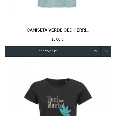
CAMISETA VERDE GED HERRI...
Precio
15,00 €
ADD TO CART