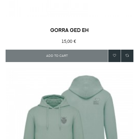
GORRA GED EH
Precio
15,00 €
ADD TO CART