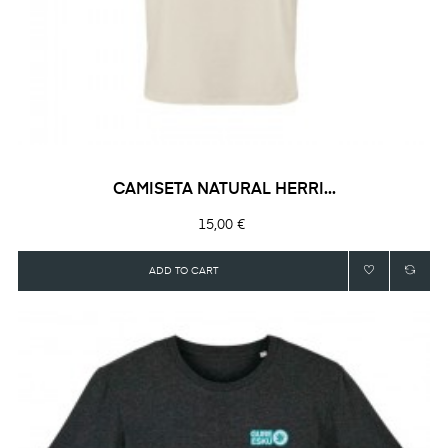
CAMISETA NATURAL HERRI...
Precio
15,00 €
ADD TO CART