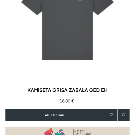
KAMISETA GRISA ZABALA GED EH
Precio
18,00 €
ADD TO CART