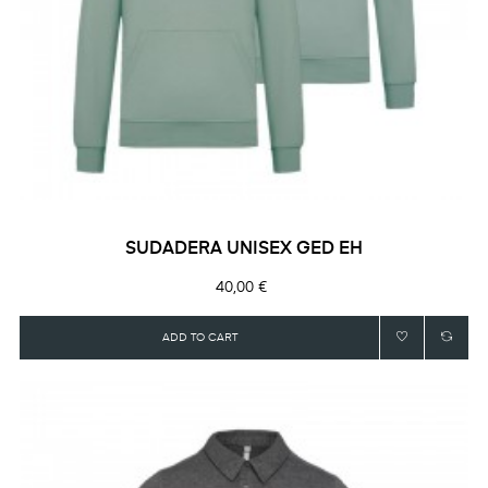
SUDADERA UNISEX GED EH
Precio
40,00 €
ADD TO CART