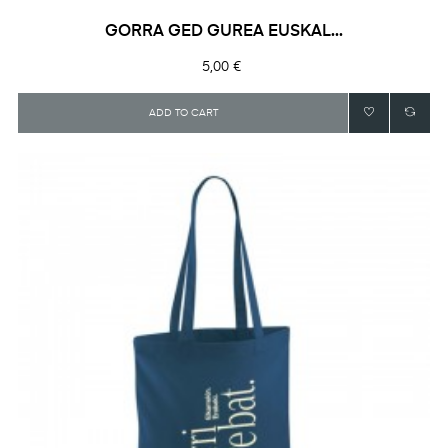
GORRA GED GUREA EUSKAL...
Precio
5,00 €
ADD TO CART