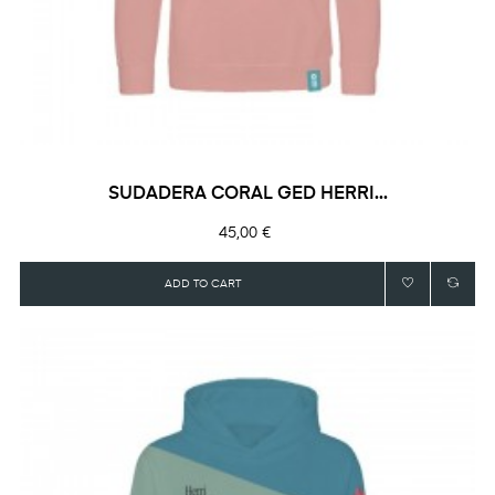
SUDADERA CORAL GED HERRI...
Precio
45,00 €
ADD TO CART