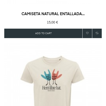
CAMISETA NATURAL ENTALLADA...
Precio
15,00 €
ADD TO CART