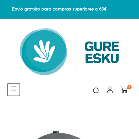
Envío gratuito para compras superiores a 60€
0
Navegación
☰
de
palanca