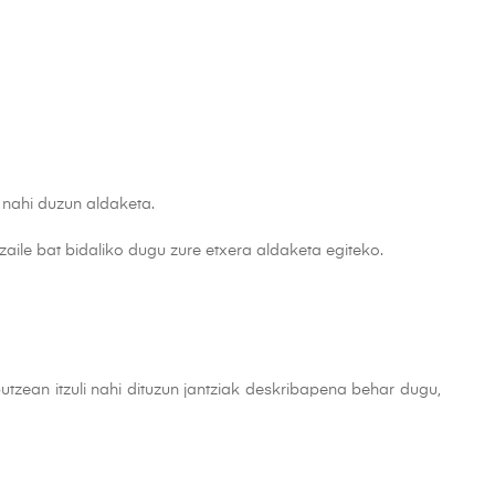
n nahi duzun aldaketa.
aile bat bidaliko dugu zure etxera aldaketa egiteko.
tzean itzuli nahi dituzun jantziak deskribapena behar dugu,