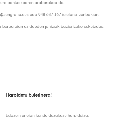
 zure banketxearen araberakoa da.
ak@serigrafia.eus edo 948 637 167 telefono-zenbakian.
tza berberetan ez dauden jantziak baztertzeko eskubidea.
Harpidetu buletinera!
Edozein unetan kendu dezakezu harpidetza.