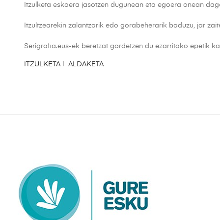
Itzulketa eskaera jasotzen dugunean eta egoera onean dag
Itzultzearekin zalantzarik edo gorabeherarik baduzu, jar za
Serigrafia.eus-ek beretzat gordetzen du ezarritako epetik k
ITZULKETA
|
ALDAKETA