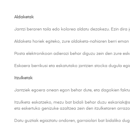
Aldaketak
Jantzi beraren taila edo kolorea aldatu dezakezu. Ezin dira j
Aldaketa horiek egiteko, zure aldaketa-nahiaren berri eman 
Posta elektronikoan adierazi behar diguzu zein den zure eskae
Eskaera berrikusi eta eskatutako jantzien stocka dugula egi
Itzulketak
Jantziek egoera onean egon behar dute, eta dagokien faktura
Itzulketa eskatzeko, mezu bat bidali behar duzu eskariak@s
eta eskertuko genizuke azaltzea zein den itzulketaren arraz
Datu guztiak egiaztatu ondoren, garraiolari bat bidaliko dug