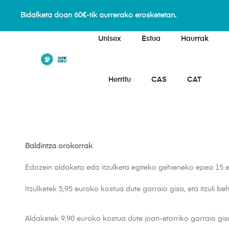
Bidalketa doan 60€-tik aurrerako erosketetan.
Unisex
Estua
Haurrak
Herritu
CAS
CAT
Baldintza orokorrak
Edozein aldaketa edo itzulketa egiteko gehieneko epea 15 
Itzulketek 5,95 euroko kostua dute garraio gisa, eta itzuli b
Aldaketek 9,90 euroko kostua dute joan-etorriko garraio gis