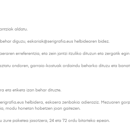
antziak aldatu.
behar diguzu, eskariak@serigrafia.eus helbidearen bidez.
raren erreferentzia, eta zein jantzi itzuliko dituzun eta zergatik egi
aztatu ondoren, garraio-kostuak ordaindu beharko dituzu eta banatz
 eta etiketa izan behar dituzte.
erigrafia.eus helbidera, eskaera zenbakia adieraziz. Mezuaren gorpu
oia, modu honetan hobetzen joan gaitezen.
u zure paketea jasotzera, 24 eta 72 ordu bitarteko epean.