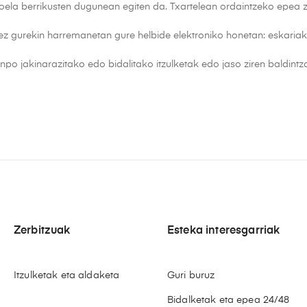
oela berrikusten dugunean egiten da. Txartelean ordaintzeko epea
itez gurekin harremanetan gure helbide elektroniko honetan: eskari
anpo jakinarazitako edo bidalitako itzulketak edo jaso ziren baldin
Zerbitzuak
Esteka interesgarriak
Itzulketak eta aldaketa
Guri buruz
Bidalketak eta epea 24/48