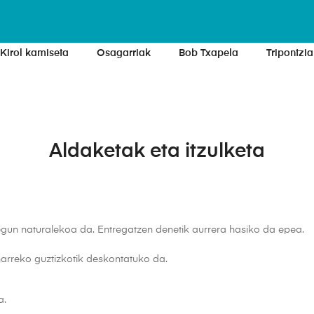
Kirol kamiseta
Osagarriak
Bob Txapela
Tripontzia
Aldaketak eta itzulketa
egun naturalekoa da. Entregatzen denetik aurrera hasiko da epea.
eharreko guztizkotik deskontatuko da.
a.