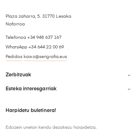
Plaza zaharra, 5. 31770 Lesaka
Nafarroa
Telefonoa +34 948 637 167
WhatsApp +34 644 22 00 69
Pedidos
kaixo@serigrafia.eus
Zerbitzuak

Esteka interesgarriak

Harpidetu buletinera!
Edozein unetan kendu dezakezu harpidetza.