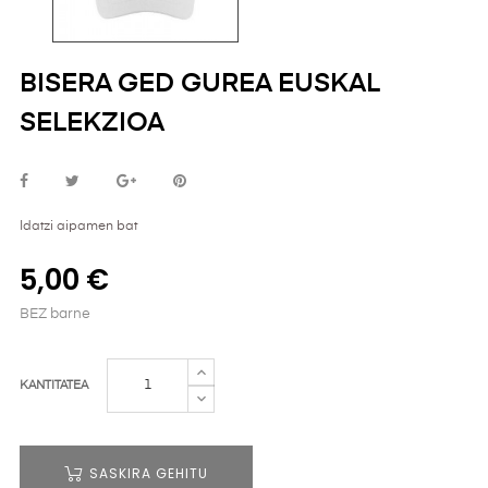
BISERA GED GUREA EUSKAL
SELEKZIOA
Idatzi aipamen bat
5,00 €
BEZ barne
KANTITATEA
SASKIRA GEHITU