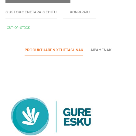
GUSTOKOENETARA GEHITU
KONPARATU
OUT-OF-STOCK
PRODUKTUAREN XEHETASUNAK
AIPAMENAK