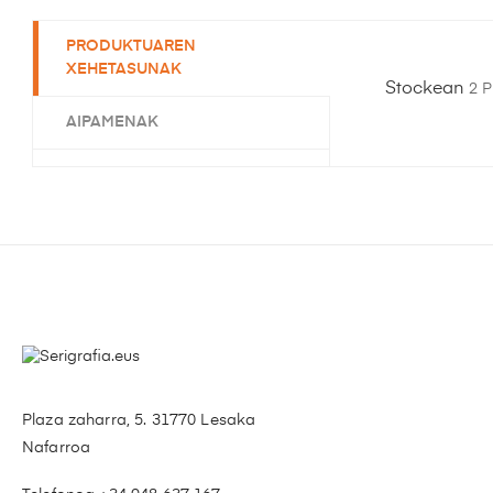
PRODUKTUAREN
XEHETASUNAK
Stockean
2 
AIPAMENAK
Plaza zaharra, 5. 31770 Lesaka
Nafarroa