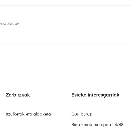
Produktuak
Zerbitzuak
Esteka interesgarriak
Itzulketak eta aldaketa
Guri buruz
Bidalketak eta epea 24/48