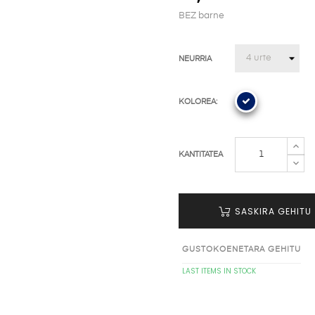
BEZ barne
NEURRIA
KOLOREA:
KANTITATEA
SASKIRA GEHITU
GUSTOKOENETARA GEHITU
LAST ITEMS IN STOCK