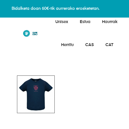
Bidalketa doan 60€-tik aurrerako erosketetan.
Unisex
Estua
Haurrak
Herritu
CAS
CAT