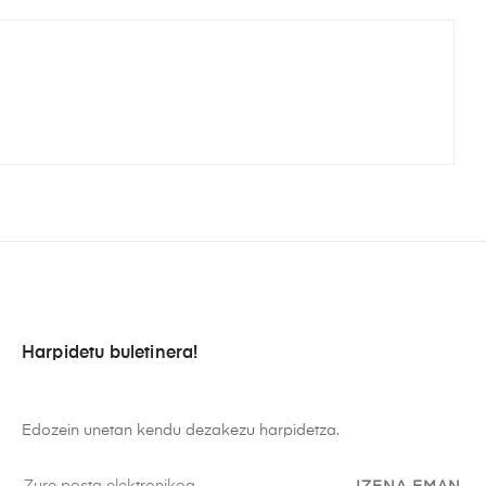
Harpidetu buletinera!
Edozein unetan kendu dezakezu harpidetza.