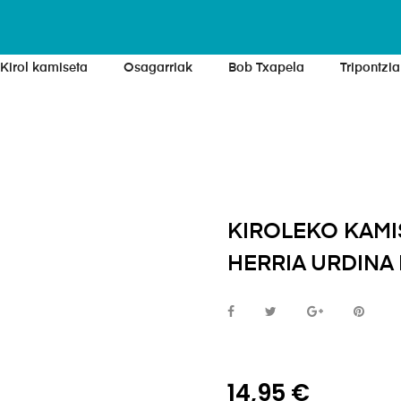
Kirol kamiseta
Osagarriak
Bob Txapela
Tripontzia
KIROLEKO KAMIS
HERRIA URDINA
14,95 €