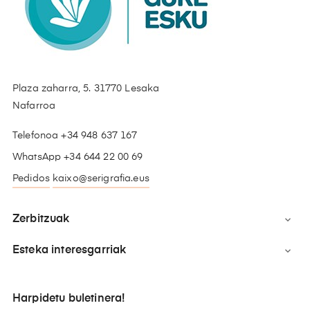
Plaza zaharra, 5. 31770 Lesaka
Nafarroa
Telefonoa +34 948 637 167
WhatsApp +34 644 22 00 69
Pedidos
kaixo@serigrafia.eus
Zerbitzuak

Esteka interesgarriak

Harpidetu buletinera!