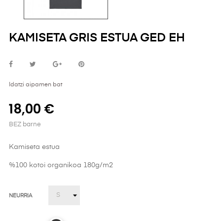
KAMISETA GRIS ESTUA GED EH
Idatzi aipamen bat
18,00 €
BEZ barne
Kamiseta estua
%100 kotoi organikoa 180g/m2
NEURRIA