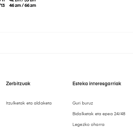
Zerbitzuak
Esteka interesgarriak
Itzulketak eta aldaketa
Guri buruz
Bidalketak eta epea 24/48
Legezko oharra