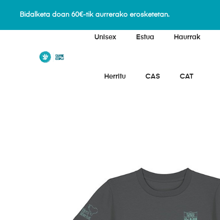
Bidalketa doan 60€-tik aurrerako erosketetan.
Unisex
Estua
Haurrak
Herritu
CAS
CAT