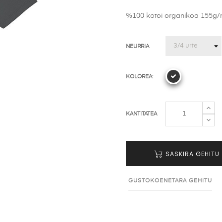
%100 kotoi organikoa 155g
NEURRIA
KOLOREA:
KANTITATEA
SASKIRA GEHITU
GUSTOKOENETARA GEHITU