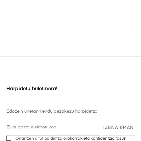
Harpidetu buletinera!
Edozein unetan kendu dezakezu harpidetza.
IZENA EMAN
Onartzen ditut
baldintza orokorrak eta konfidentzialtasun