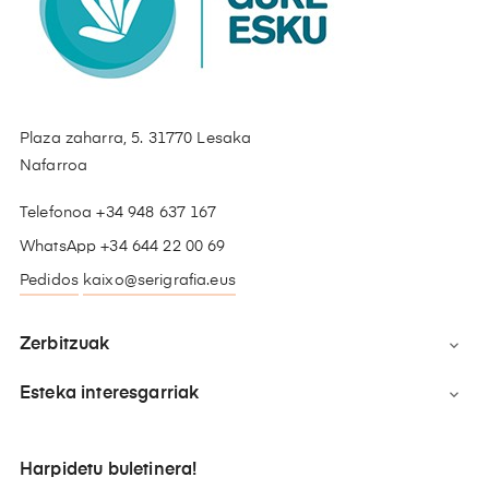
Plaza zaharra, 5. 31770 Lesaka
Nafarroa
Telefonoa +34 948 637 167
WhatsApp +34 644 22 00 69
Pedidos
kaixo@serigrafia.eus
Zerbitzuak

Esteka interesgarriak

Harpidetu buletinera!