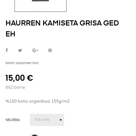
HAURREN KAMISETA GRISA GED
EH
Idatzi aipamen bat
15,00 €
BEZ barne
%100 kotoi organikoa 155g/m2
NEURRIA