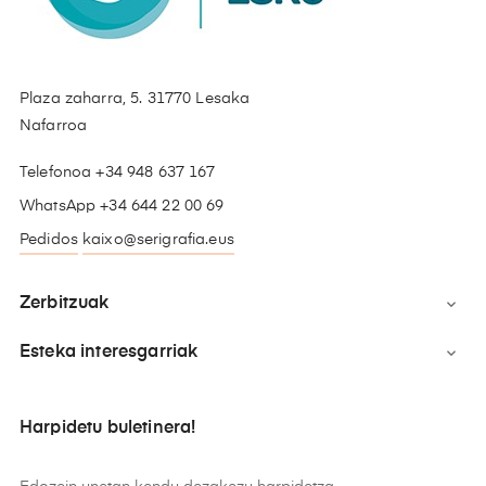
Plaza zaharra, 5. 31770 Lesaka
Nafarroa
Telefonoa +34 948 637 167
WhatsApp +34 644 22 00 69
Pedidos
kaixo@serigrafia.eus
Zerbitzuak

Esteka interesgarriak

Harpidetu buletinera!