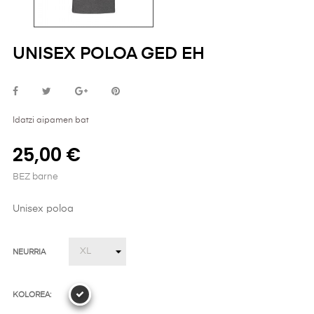
UNISEX POLOA GED EH
Idatzi aipamen bat
25,00 €
BEZ barne
Unisex poloa
NEURRIA
KOLOREA: