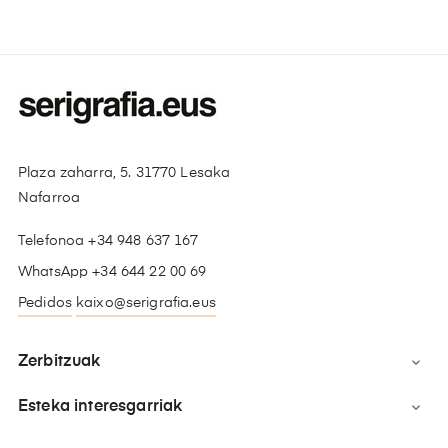
Plaza zaharra, 5. 31770 Lesaka
Nafarroa
Telefonoa +34 948 637 167
WhatsApp +34 644 22 00 69
Pedidos
kaixo@serigrafia.eus
Zerbitzuak

Esteka interesgarriak
