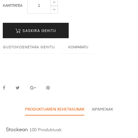
KANTITATEA
SASKIRA GEHITU
GUSTOKOENETARA GEHITU
KONPARATU
PRODUKTUAREN XEHETASUNAK
AIPAMENAK
Stockean
100 Produktuak