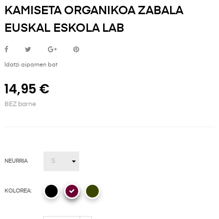
KAMISETA ORGANIKOA ZABALA
EUSKAL ESKOLA LAB
Idatzi aipamen bat
14,95 €
BEZ barne
NEURRIA
KOLOREA: