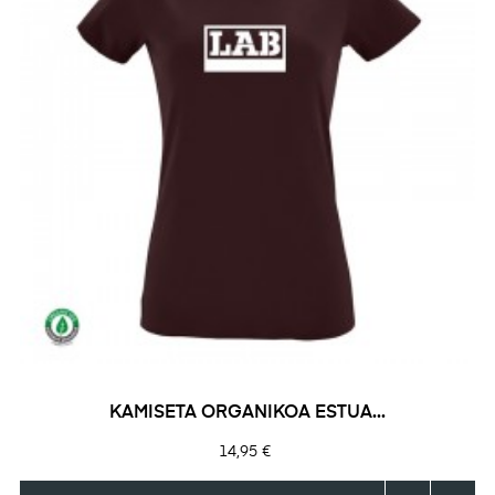
KAMISETA ORGANIKOA ESTUA...
Prezioa
14,95 €