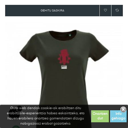
GEHITU SASKIRA
Gure web dendak cookie-ak erabiltzen ditu
erabiltzaile-esperientzia hobea eskaintzeko, eta
Onartzen
Info
hauen erabilera onartzea gomendatzen dizugu
dut
gehiago
nabigazioaz erabat gozatzeko.