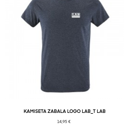
KAMISETA ZABALA LOGO LAB_T LAB
Prezioa
14,95 €