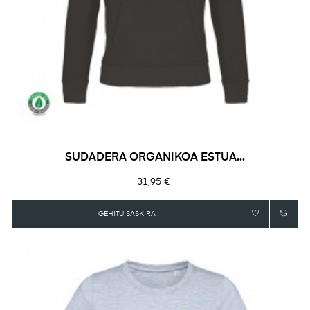
SUDADERA ORGANIKOA ESTUA...
Prezioa
31,95 €
GEHITU SASKIRA