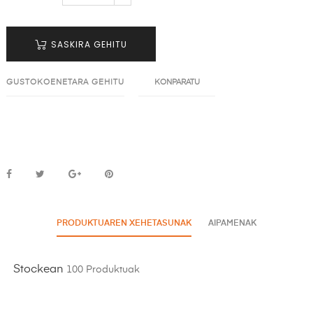
SASKIRA GEHITU
GUSTOKOENETARA GEHITU
KONPARATU
PRODUKTUAREN XEHETASUNAK
AIPAMENAK
Stockean
100 Produktuak