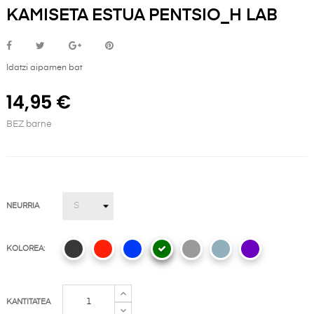
KAMISETA ESTUA PENTSIO_H LAB
Idatzi aipamen bat
14,95 €
BEZ barne
NEURRIA
KOLOREA:
KANTITATEA