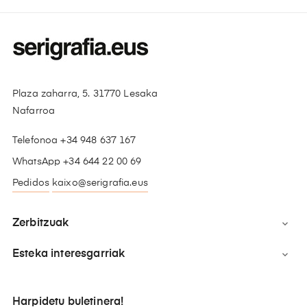
Plaza zaharra, 5. 31770 Lesaka
Nafarroa
Telefonoa +34 948 637 167
WhatsApp +34 644 22 00 69
Pedidos
kaixo@serigrafia.eus
Zerbitzuak

Esteka interesgarriak

Harpidetu buletinera!