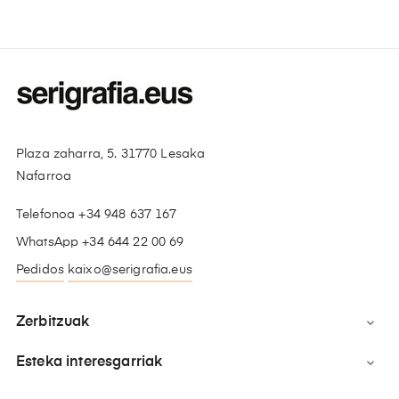
Plaza zaharra, 5. 31770 Lesaka
Nafarroa
Telefonoa +34 948 637 167
WhatsApp +34 644 22 00 69
Pedidos
kaixo@serigrafia.eus
Zerbitzuak

Esteka interesgarriak
