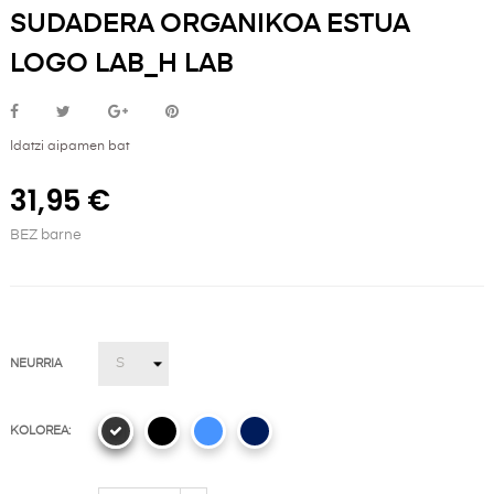
SUDADERA ORGANIKOA ESTUA
LOGO LAB_H LAB
Idatzi aipamen bat
31,95 €
BEZ barne
NEURRIA
KOLOREA: