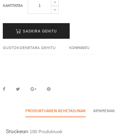
KANTITATEA
SASKIRA GEHITU
GUSTOKOENETARA GEHITU
KONPARATU
PRODUKTUAREN XEHETASUNAK
AIPAMENAK
Stockean
100 Produktuak