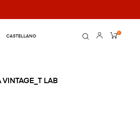
0
CASTELLANO
 VINTAGE_T LAB