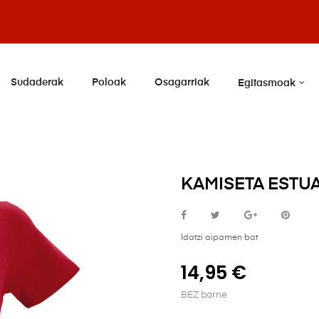
Sudaderak
Poloak
Osagarriak
Egitasmoak
KAMISETA ESTUA
Idatzi aipamen bat
14,95 €
BEZ barne