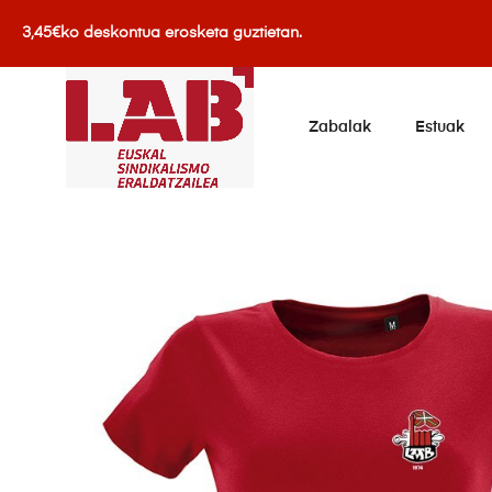
3,45€ko deskontua erosketa guztietan.
Zabalak
Estuak