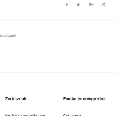
roduktuak
Zerbitzuak
Esteka interesgarriak