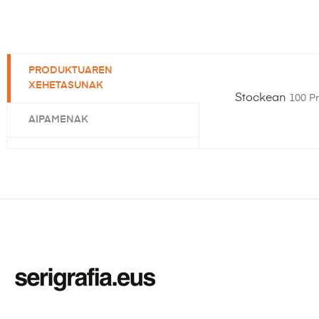
PRODUKTUAREN
XEHETASUNAK
Stockean
100 P
AIPAMENAK