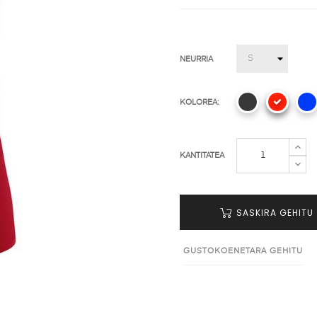
NEURRIA
KOLOREA:
KANTITATEA
SASKIRA GEHITU
GUSTOKOENETARA GEHITU