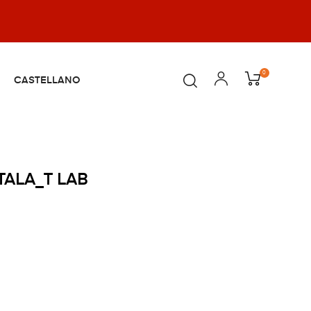
0
CASTELLANO
TALA_T LAB