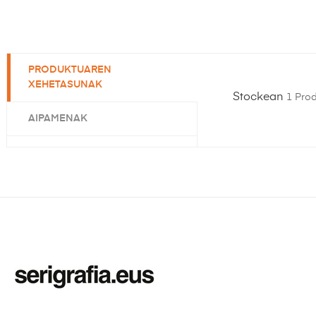
PRODUKTUAREN
XEHETASUNAK
Stockean
1 Pro
AIPAMENAK