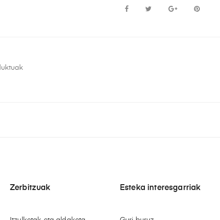
duktuak
Zerbitzuak
Esteka interesgarriak