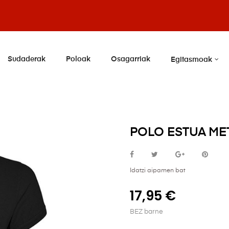
Sudaderak
Poloak
Osagarriak
Egitasmoak
POLO ESTUA ME
Idatzi aipamen bat
17,95 €
BEZ barne