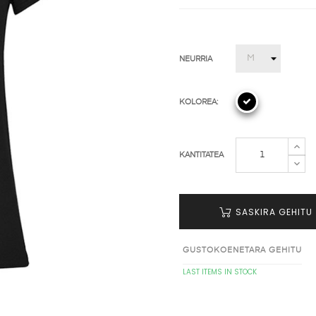
NEURRIA
KOLOREA:
KANTITATEA
SASKIRA GEHITU
GUSTOKOENETARA GEHITU
LAST ITEMS IN STOCK