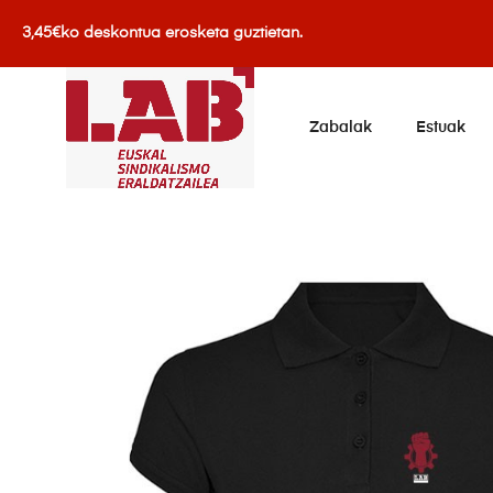
3,45€ko deskontua erosketa guztietan.
Zabalak
Estuak