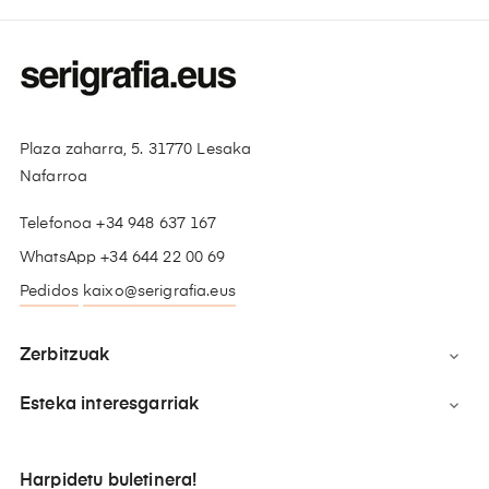
Plaza zaharra, 5. 31770 Lesaka
Nafarroa
Telefonoa +34 948 637 167
WhatsApp +34 644 22 00 69
Pedidos
kaixo@serigrafia.eus
Zerbitzuak

Esteka interesgarriak

Harpidetu buletinera!