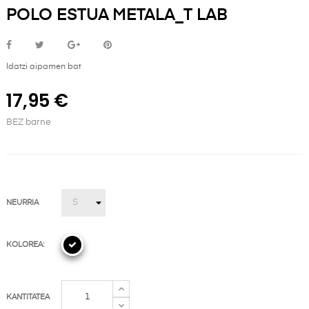
POLO ESTUA METALA_T LAB
Idatzi aipamen bat
17,95 €
BEZ barne
NEURRIA
KOLOREA:
KANTITATEA