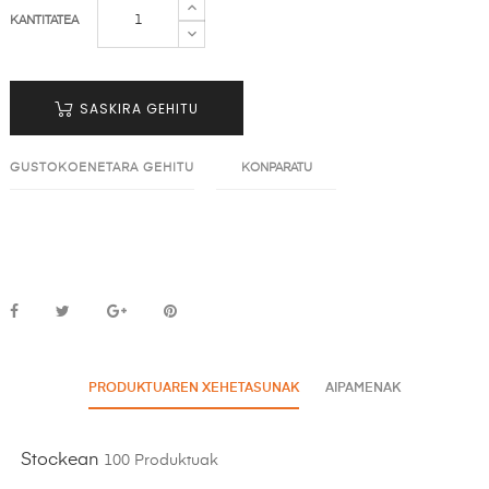
KANTITATEA
SASKIRA GEHITU
GUSTOKOENETARA GEHITU
KONPARATU
PRODUKTUAREN XEHETASUNAK
AIPAMENAK
Stockean
100 Produktuak