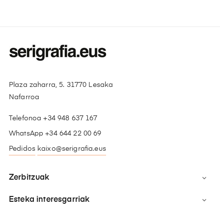
Plaza zaharra, 5. 31770 Lesaka
Nafarroa
Telefonoa +34 948 637 167
WhatsApp +34 644 22 00 69
Pedidos
kaixo@serigrafia.eus
Zerbitzuak

Esteka interesgarriak
