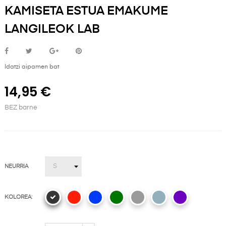
KAMISETA ESTUA EMAKUME
LANGILEOK LAB
Idatzi aipamen bat
14,95 €
BEZ barne
NEURRIA
KOLOREA: