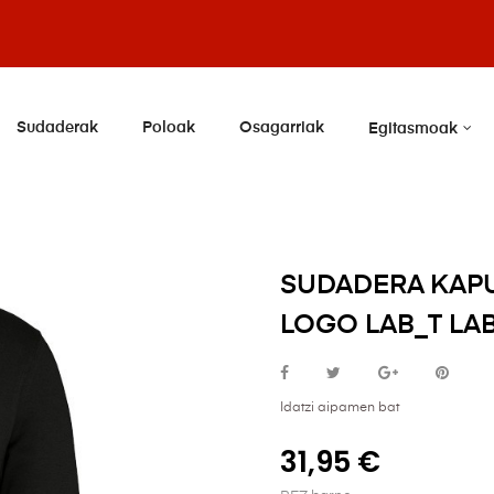
Sudaderak
Poloak
Osagarriak
Egitasmoak
SUDADERA KAPU
LOGO LAB_T LA
Idatzi aipamen bat
31,95 €