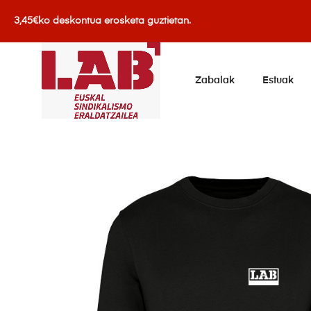
3,45€ko deskontua erosketa guztietan.
Zabalak
Estuak