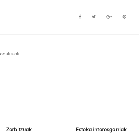
roduktuak
Zerbitzuak
Esteka interesgarriak