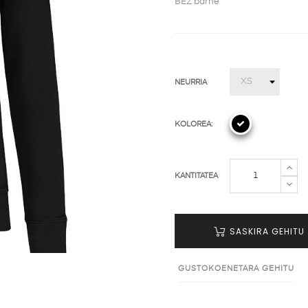
BEZ barne
NEURRIA
KOLOREA:
KANTITATEA
SASKIRA GEHITU
GUSTOKOENETARA GEHITU