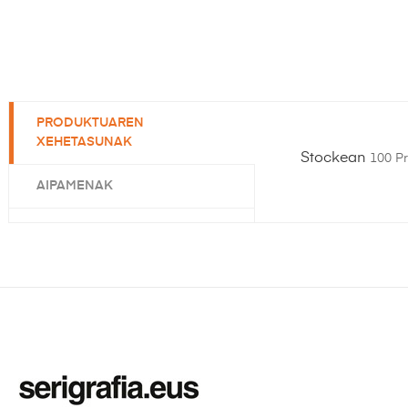
PRODUKTUAREN
XEHETASUNAK
Stockean
100 P
AIPAMENAK