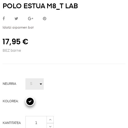
POLO ESTUA M8_T LAB
Idatzi aipamen bat
17,95 €
BEZ barne
NEURRIA
KOLOREA:
KANTITATEA