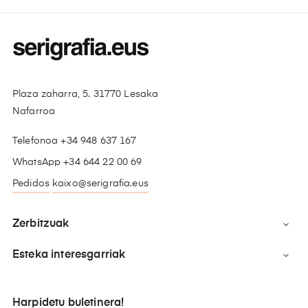
Plaza zaharra, 5. 31770 Lesaka
Nafarroa
Telefonoa +34 948 637 167
WhatsApp +34 644 22 00 69
Pedidos
kaixo@serigrafia.eus
Zerbitzuak

Esteka interesgarriak

Harpidetu buletinera!