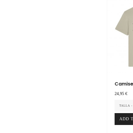
Camiset
Precio
24,95 €
TALLA -
ADD 