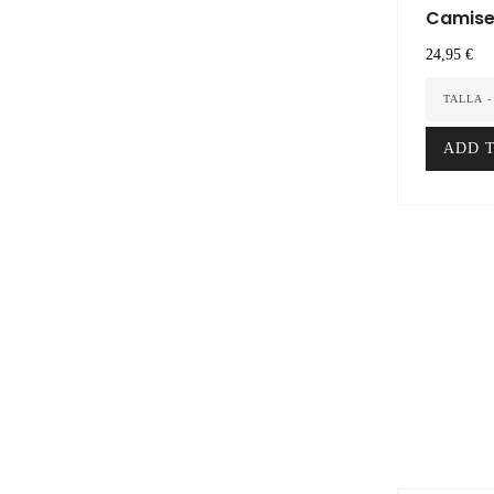
Camiset
Precio
24,95 €
TALLA -
ADD 