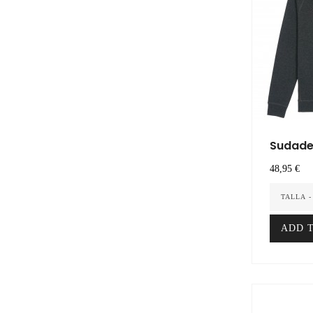
Sudader
Precio
48,95 €
TALLA -
ADD 