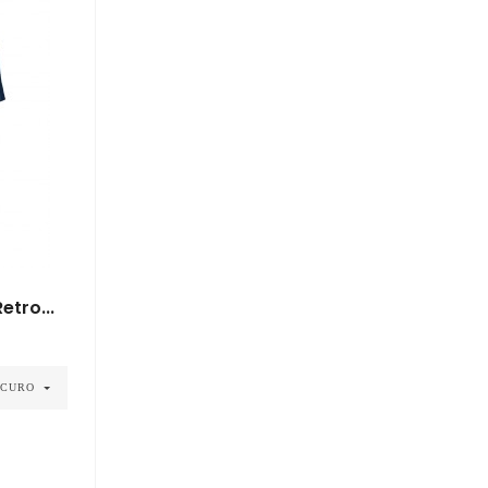
tro...
SCURO