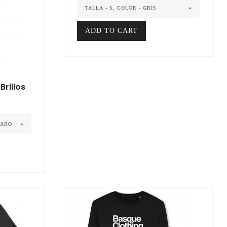
TALLA - S, COLOR - GRIS
ADD TO CART
Brillos
LARO