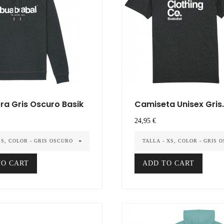
a Gris Oscuro Basik
Camiseta Unisex Gris
Oscura...
Precio
24,95 €
 S, COLOR - GRIS OSCURO
TALLA - XS, COLOR - GRIS 
TO CART
ADD TO CART