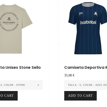
a Unisex Stone Sello
Camiseta Deportiva Re
Precio
35,00 €
 S, COLOR - STONE
TALLA - S, COLOR - AZUL O
TO CART
ADD TO CART