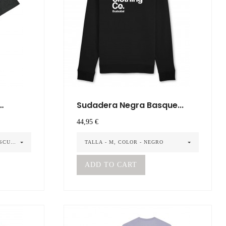
Sudadera Negra Basque...
Precio
44,95 €
OSCURO
TALLA - M, COLOR - NEGRO
ADD TO CART