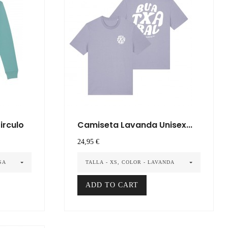
irculo
Camiseta Lavanda Unisex...
Precio
24,95 €
SA
TALLA - XS, COLOR - LAVANDA
ADD TO CART