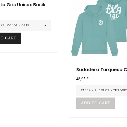
a Gris Unisex Basik
 XS, COLOR - GRIS
TO CART
Sudadera Turquesa C
Precio
48,95 €
TALLA - S, COLOR - TURQUE
ADD TO CART