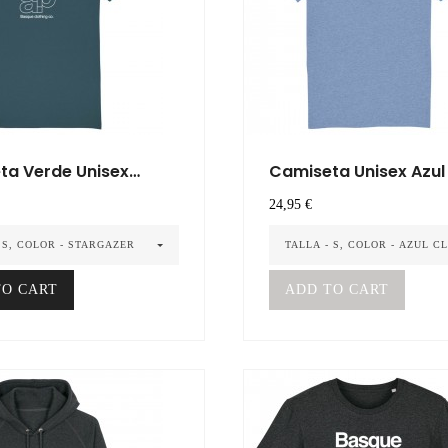
ta Verde Unisex
Camiseta Unisex Azul 
Precio
24,95 €
 S, COLOR - STARGAZER
TALLA - S, COLOR - AZUL C
TO CART
ADD TO CART