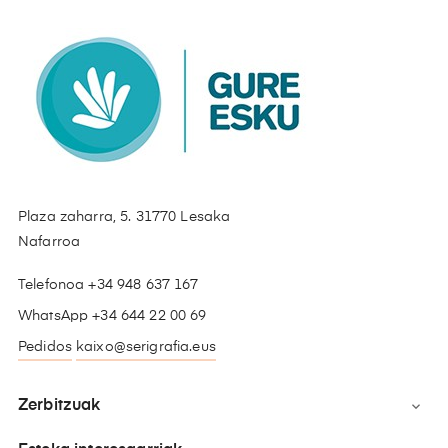
Plaza zaharra, 5. 31770 Lesaka
Nafarroa
Telefonoa +34 948 637 167
WhatsApp +34 644 22 00 69
Pedidos
kaixo@serigrafia.eus
Zerbitzuak
