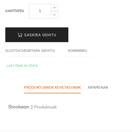
KANTITATEA
SASKIRA GEHITU
GUSTOKOENETARA GEHITU
KONPARATU
LAST ITEMS IN STOCK
PRODUKTUAREN XEHETASUNAK
AIPAMENAK
Stockean
2 Produktuak