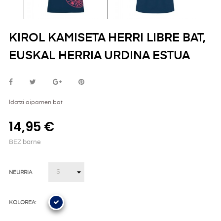
KIROL KAMISETA HERRI LIBRE BAT,
EUSKAL HERRIA URDINA ESTUA
Idatzi aipamen bat
14,95 €
BEZ barne
NEURRIA
KOLOREA: