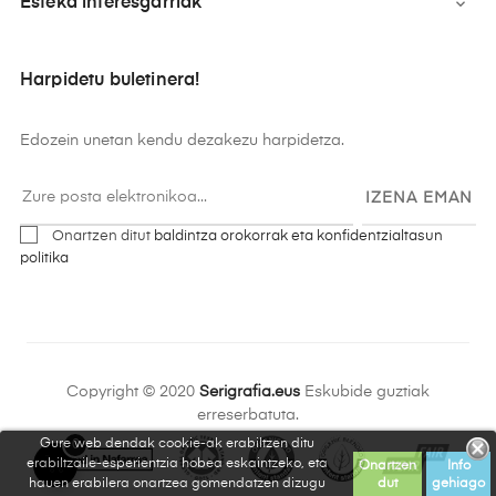
Esteka interesgarriak

Harpidetu buletinera!
Edozein unetan kendu dezakezu harpidetza.
IZENA EMAN
Onartzen ditut
baldintza orokorrak eta konfidentzialtasun
politika
Copyright © 2020
Serigrafia.eus
Eskubide guztiak
erreserbatuta.
Gure web dendak cookie-ak erabiltzen ditu
0
erabiltzaile-esperientzia hobea eskaintzeko, eta
Onartzen
Info
hauen erabilera onartzea gomendatzen dizugu
dut
gehiago