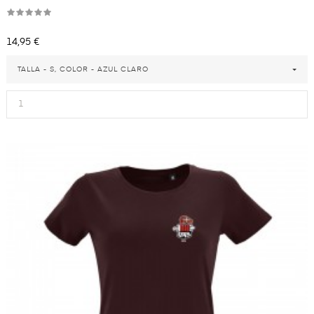
Precio
14,95 €
TALLA - S, COLOR - AZUL CLARO