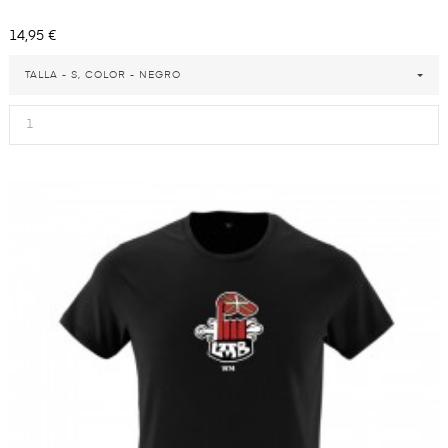
Precio
14,95 €
TALLA - S, COLOR - NEGRO