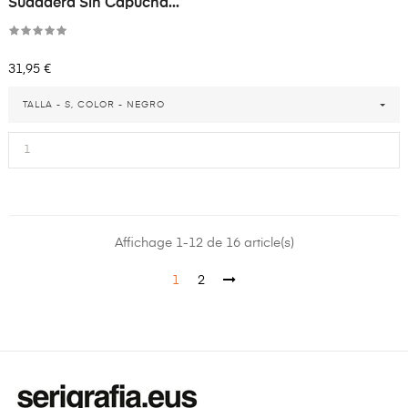
Sudadera Sin Capucha...
Precio
31,95 €
TALLA - S, COLOR - NEGRO
Affichage 1-12 de 16 article(s)
1
2