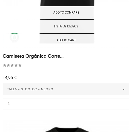
ADD TO COMPARE
LISTA DE DESEOS
ADD TO CART
Camiseta Orgánica Corte...
Precio
14,95 €
TALLA - S, COLOR - NEGRO