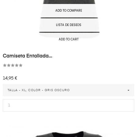
ADD TO COMPARE
LISTA DE DESEOS
ADD TO CART
Camiseta Entallada...
Precio
14,95 €
TALLA - XL, COLOR - GRIS OSCURO