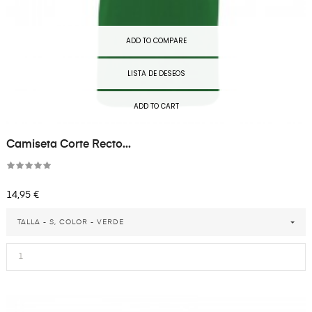
ADD TO COMPARE
LISTA DE DESEOS
ADD TO CART
Camiseta Corte Recto...
Precio
14,95 €
TALLA - S, COLOR - VERDE