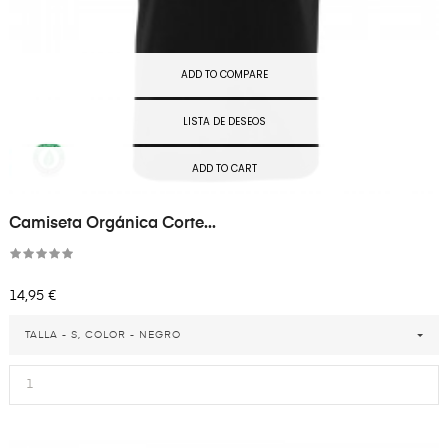
ADD TO COMPARE
LISTA DE DESEOS
ADD TO CART
Camiseta Orgánica Corte...
Precio
14,95 €
TALLA - S, COLOR - NEGRO