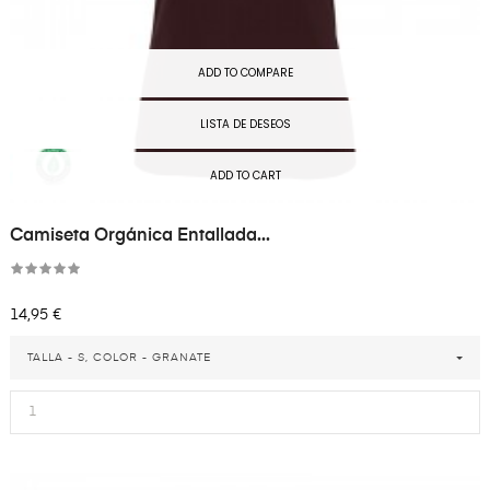
ADD TO COMPARE
LISTA DE DESEOS
ADD TO CART
Camiseta Orgánica Entallada...
Precio
14,95 €
TALLA - S, COLOR - GRANATE