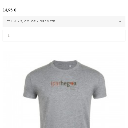
Precio
14,95 €
TALLA - S, COLOR - GRANATE