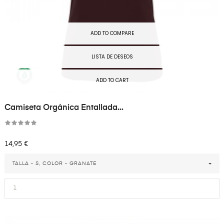
ADD TO COMPARE
LISTA DE DESEOS
ADD TO CART
Camiseta Orgánica Entallada...
Precio
14,95 €
TALLA - S, COLOR - GRANATE