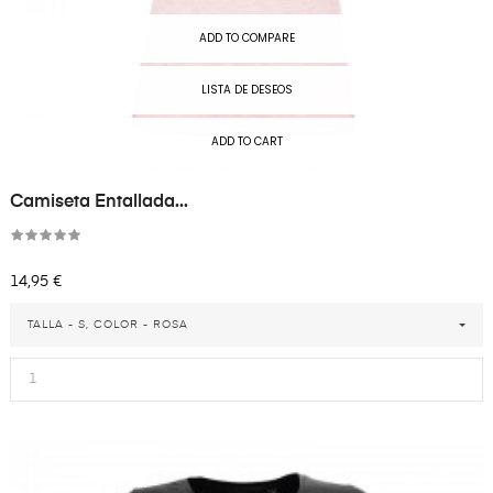
ADD TO COMPARE
LISTA DE DESEOS
ADD TO CART
Camiseta Entallada...
Precio
14,95 €
TALLA - S, COLOR - ROSA