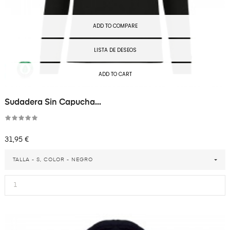
ADD TO COMPARE
LISTA DE DESEOS
ADD TO CART
Sudadera Sin Capucha...
Precio
31,95 €
TALLA - S, COLOR - NEGRO