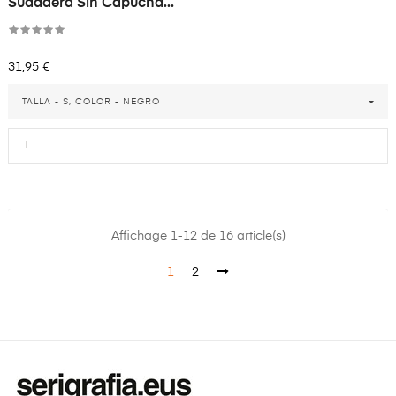
Sudadera Sin Capucha...
Precio
31,95 €
TALLA - S, COLOR - NEGRO
Affichage 1-12 de 16 article(s)
1
2