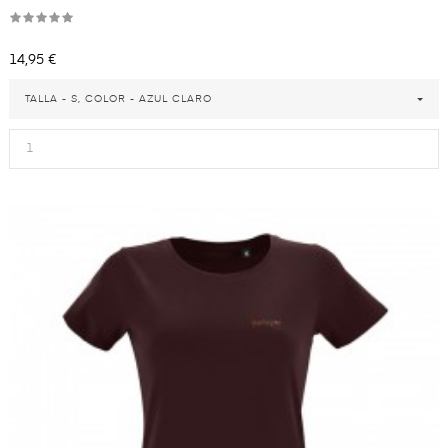
Precio
14,95 €
TALLA - S, COLOR - AZUL CLARO