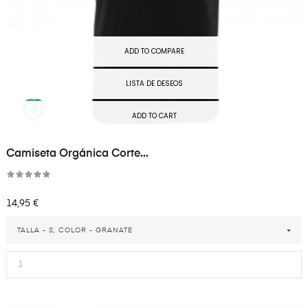
ADD TO COMPARE
LISTA DE DESEOS
ADD TO CART
Camiseta Orgánica Corte...
Precio
14,95 €
TALLA - S, COLOR - GRANATE