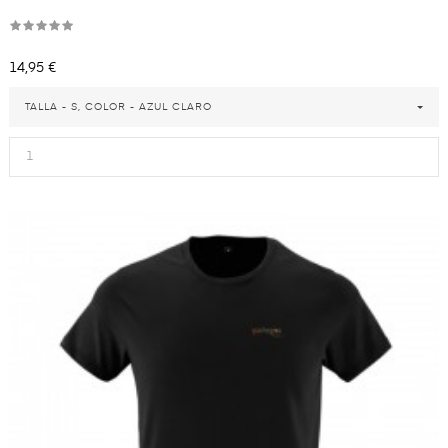
Precio
14,95 €
TALLA - S, COLOR - AZUL CLARO