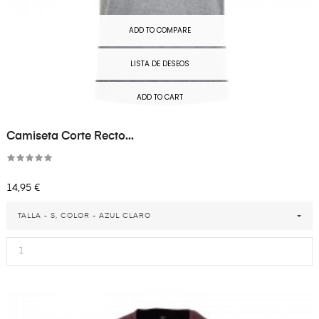
ADD TO COMPARE
LISTA DE DESEOS
ADD TO CART
Camiseta Corte Recto...
Precio
14,95 €
TALLA - S, COLOR - AZUL CLARO