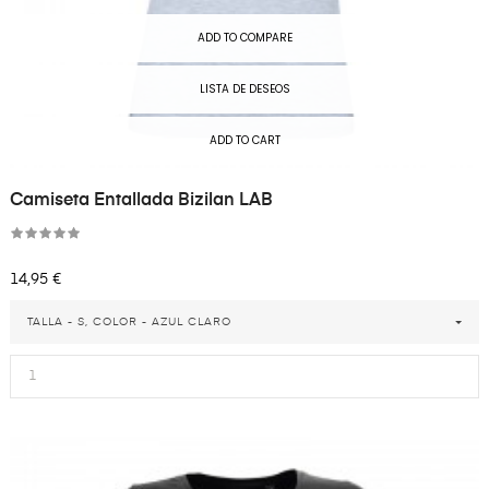
ADD TO COMPARE
LISTA DE DESEOS
ADD TO CART
Camiseta Entallada Bizilan LAB
Precio
14,95 €
TALLA - S, COLOR - AZUL CLARO