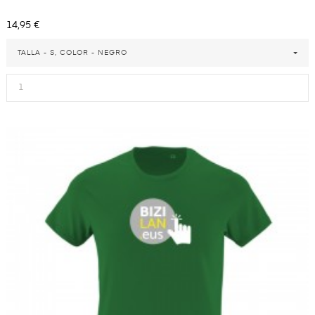
Precio
14,95 €
TALLA - S, COLOR - NEGRO