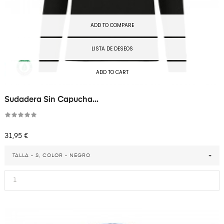
ADD TO COMPARE
LISTA DE DESEOS
ADD TO CART
Sudadera Sin Capucha...
Precio
31,95 €
TALLA - S, COLOR - NEGRO