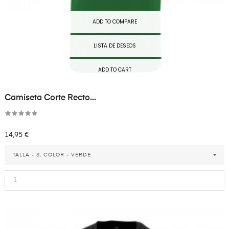
ADD TO COMPARE
LISTA DE DESEOS
ADD TO CART
Camiseta Corte Recto...
Precio
14,95 €
TALLA - S, COLOR - VERDE