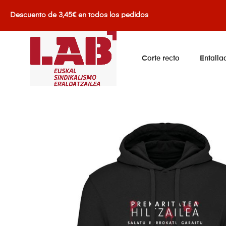
Descuento de 3,45€ en todos los pedidos
Corte recto
Entalla