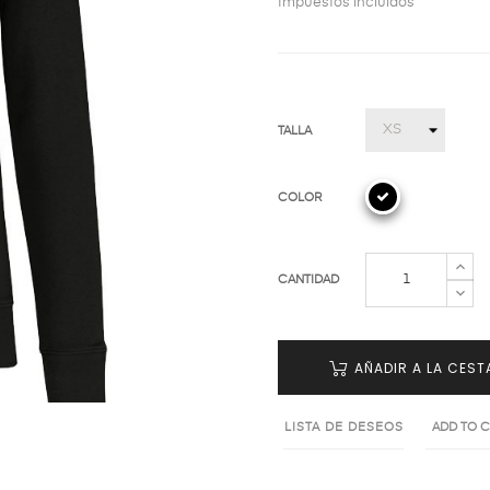
Impuestos incluidos
TALLA
COLOR
CANTIDAD
AÑADIR A LA CEST
LISTA DE DESEOS
ADD TO 