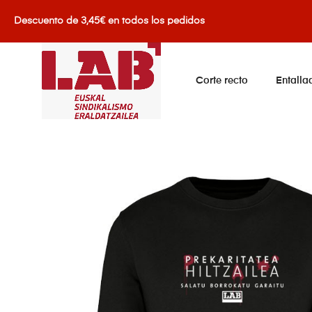
Descuento de 3,45€ en todos los pedidos
Corte recto
Entalla